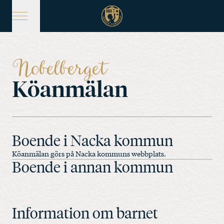
Hoppa
till
huvudinnehåll
Nobelberget
Köanmälan
Boende i Nacka kommun
Köanmälan görs på
Nacka kommuns webbplats.
Boende i annan kommun
Information om barnet