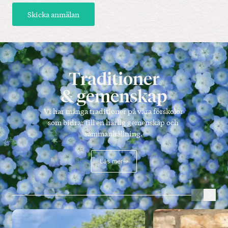
Skicka anmälan
Traditioner
& gemenskap
Vi har många traditioner på våra förskolor
som bidrar till en härlig gemenskap och
sammanhållning.
Läs mer