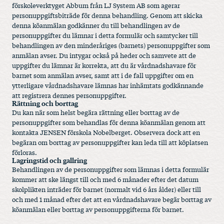
förskoleverktyget Abbum från LJ System AB som agerar
personuppgiftsbiträde för denna behandling. Genom att skicka
denna köanmälan godkänner du till behandlingen av de
personuppgifter du lämnar i detta formulär och samtycker till
behandlingen av den minderåriges (barnets) personuppgifter som
anmälan avser. Du intygar också på heder och samvete att de
uppgifter du lämnar är korrekta, att du är vårdnadshavare för
barnet som anmälan avser, samt att i de fall uppgifter om en
ytterligare vårdnadshavare lämnas har inhämtats godkännande
att registrera dennes personuppgifter.
Rättning och borttag
Du kan när som helst begära rättning eller borttag av de
personuppgifter som behandlas för denna köanmälan genom att
kontakta JENSEN förskola Nobelberget. Observera dock att en
begäran om borttag av personuppgifter kan leda till att köplatsen
förloras.
Lagringstid och gallring
Behandlingen av de personuppgifter som lämnas i detta formulär
kommer att ske längst till och med 6 månader efter det datum
skolplikten inträder för barnet (normalt vid 6 års ålder) eller till
och med 1 månad efter det att en vårdnadshavare begär borttag av
köanmälan eller borttag av personuppgifterna för barnet.