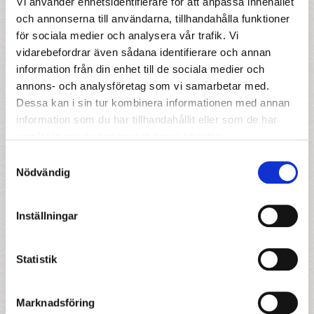
Vi använder enhetsidentifierare för att anpassa innehållet
och annonserna till användarna, tillhandahålla funktioner
Ort
för sociala medier och analysera vår trafik. Vi
vidarebefordrar även sådana identifierare och annan
information från din enhet till de sociala medier och
annons- och analysföretag som vi samarbetar med.
Dessa kan i sin tur kombinera informationen med annan
Övrigt
information som du har tillhandahållit eller som de har
samlat in när du har använt deras tjänster.
När önskas plats (obligatorisk)
Samtyckesval
Nödvändig
Inställningar
Vilken annan förskola står ni i kö till
Statistik
Namn på antaget syskon
Marknadsföring