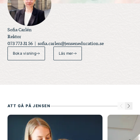
Sofia Carlén
Rektor
073 773 31 56 |
sofia.carlen@jenseneducation.se
Boka visning
Läs mer
ATT GÅ PÅ JENSEN