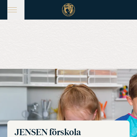
Hoppa
till
huvudinnehåll
JENSEN förskola