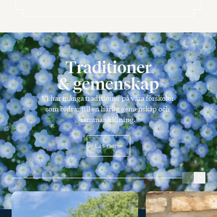
Traditioner
& gemenskap
Vi har många traditioner på våra förskolor
som bidrar till en härlig gemenskap och
sammanhållning.
Läs mer