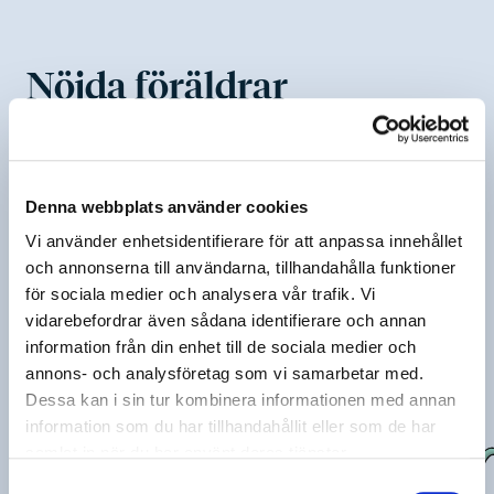
Nöjda föräldrar
I Stockholms stads egna enkät som skickas till
vårdnadshavare på förskolan varje år så visar svaren i den
senaste undersökningen (VT26) att:
9
7
Denna webbplats använder cookies
9
8
9
9
Vi använder enhetsidentifierare för att anpassa innehållet
1
0
0
%
och annonserna till användarna, tillhandahålla funktioner
Nöjda med förskolan
9
7
för sociala medier och analysera vår trafik. Vi
9
8
9
9
vidarebefordrar även sådana identifierare och annan
1
0
0
%
information från din enhet till de sociala medier och
Utvecklas och lär i förskolan
9
7
annons- och analysföretag som vi samarbetar med.
9
8
9
9
Dessa kan i sin tur kombinera informationen med annan
1
0
0
%
information som du har tillhandahållit eller som de har
Trygghet på förskolan
samlat in när du har använt deras tjänster.
Samtyckesval