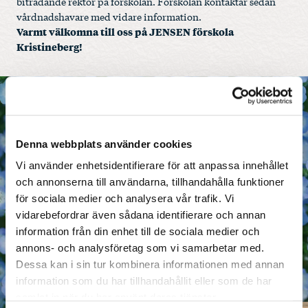
biträdande rektor på förskolan. Förskolan kontaktar sedan
vårdnadshavare med vidare information.
Varmt välkomna till oss på JENSEN förskola
Kristineberg!
Traditioner
& gemenskap
Denna webbplats använder cookies
Vi använder enhetsidentifierare för att anpassa innehållet
Vi har många traditioner på våra förskolor
och annonserna till användarna, tillhandahålla funktioner
som bidrar till en härlig gemenskap och
sammanhållning.
för sociala medier och analysera vår trafik. Vi
vidarebefordrar även sådana identifierare och annan
information från din enhet till de sociala medier och
Läs mer
annons- och analysföretag som vi samarbetar med.
Dessa kan i sin tur kombinera informationen med annan
information som du har tillhandahållit eller som de har
samlat in när du har använt deras tjänster.