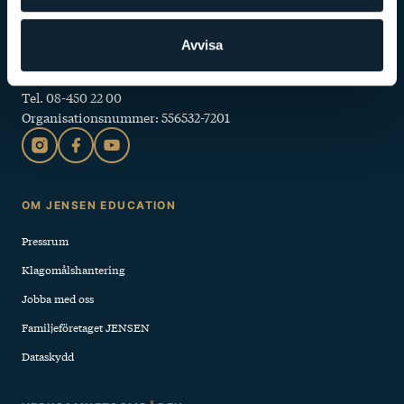
JENSEN education
Avvisa
Box 111 24
100 61 Stockholm
Tel. 08-450 22 00
Organisationsnummer: 556532-7201
Sidfot
OM JENSEN EDUCATION
Pressrum
Klagomålshantering
Jobba med oss
Familjeföretaget JENSEN
Dataskydd