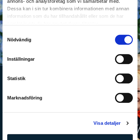
som bidrar till en härlig gemenskap och
annons- och analysföretag som vi samarbetar med.
sammanhållning.
Dessa kan i sin tur kombinera informationen med annan
information som du har tillhandahållit eller som de har
samlat in när du har använt deras tjänster.
Läs mer
Samtyckesval
Nödvändig
Inställningar
Statistik
Marknadsföring
Visa detaljer