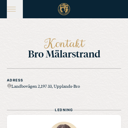
Hoppa
till
huvudinnehåll
Kontakt
Bro Mälarstrand
ADRESS
Landbovägen 2,197 33, Upplands-Bro
LEDNING