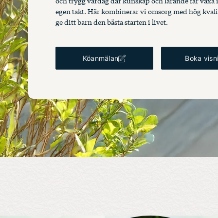
och trygg vardag där kunskap och lärande får växa 
egen takt. Här kombinerar vi omsorg med hög kvalite
ge ditt barn den bästa starten i livet.
Köanmälan
Boka visn