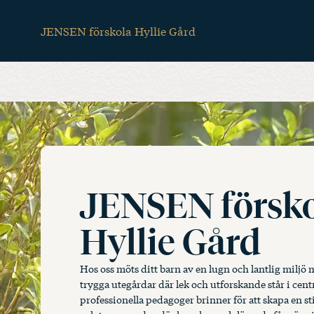
School
Hoppa
till
JENSEN förskola Hyllie Gård
huvudinnehåll
menu
(for
desktop)
JENSEN försk
Hyllie Gård
Hos oss möts ditt barn av en lugn och lantlig miljö 
trygga utegårdar där lek och utforskande står i cen
professionella pedagoger brinner för att skapa en 