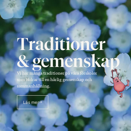
Traditioner
& gemenskap
Vi har många traditioner på våra förskolor
som bidrar till en härlig gemenskap och
sammanhållning.
Läs mer