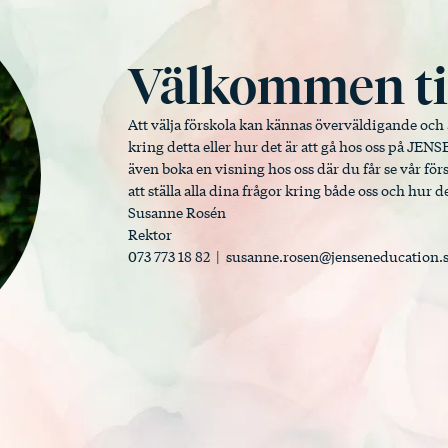
Välkommen til
Att välja förskola kan kännas överväldigande och 
kring detta eller hur det är att gå hos oss på J
även boka en visning hos oss där du får se vår försk
att ställa alla dina frågor kring både oss och hur det
Susanne Rosén
Rektor
073 773 18 82 |
susanne.rosen@jenseneducation.