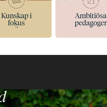
Kunskap i
Ambitiösa
fokus
pedagoger
id