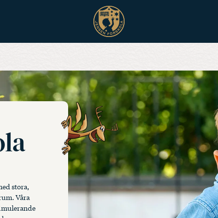
ola
med stora,
trum. Våra
stimulerande