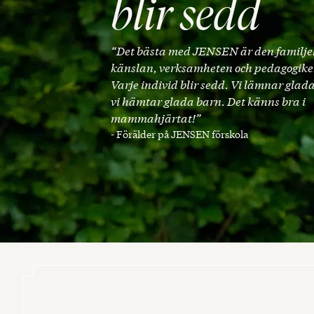
blir sedd
“Det bästa med JENSEN är den familj
känslan, verksamheten och pedagogik
Varje individ blir sedd. Vi lämnar glad
vi hämtar glada barn. Det känns bra i
mammahjärtat!”
- Förälder på JENSEN förskola