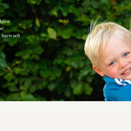
ekära
en.
a barn och