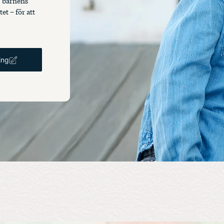
i barnens
t – för att
ing