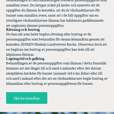
anmälan avser. Du intygar också på heder och samvete att de
uppgifter du lämnar är korrekta, att du är vårdnadshavare för
barnet som anmälan avser, samt att i de fall uppgifter om en
ytterligare vårdnadshavare lämnas har inhämtats godkännande
att registrera dennes personuppgifter.
Rättning och borttag
Du kan när som helst begära rättning eller borttag av de
personuppgifter som behandlas för denna köanmälan genom att
kontakta JENSEN förskola Landvetters Backa. Observera dock att
en begäran om borttag av personuppgifter kan leda till att
köplatsen förloras.
Lagringstid och gallring
Behandlingen av de personuppgifter som lämnas i detta formulär
kommer att ske längst till och med 6 månader efter det datum
skolplikten inträder för barnet (normalt vid 6 års ålder) eller till
och med 1 månad efter det att en vårdnadshavare begär borttag av
köanmälan eller borttag av personuppgifterna för barnet.
Skicka anmälan