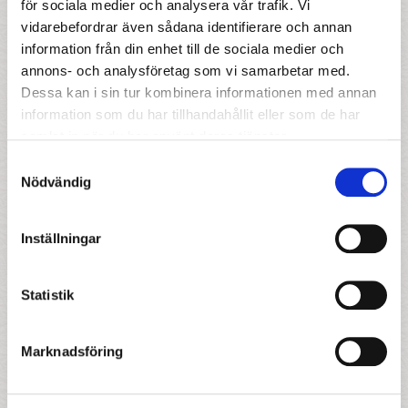
för sociala medier och analysera vår trafik. Vi
vidarebefordrar även sådana identifierare och annan
information från din enhet till de sociala medier och
Övrigt
annons- och analysföretag som vi samarbetar med.
Dessa kan i sin tur kombinera informationen med annan
När önskas plats (obligatorisk)
information som du har tillhandahållit eller som de har
samlat in när du har använt deras tjänster.
Samtyckesval
Nödvändig
Vilken annan förskola står ni i kö till
Inställningar
Statistik
Namn på antaget syskon
Marknadsföring