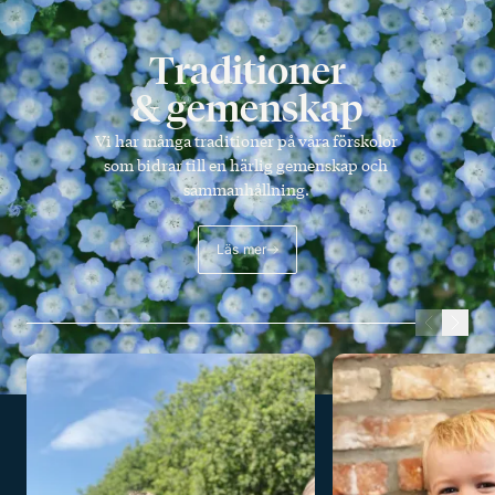
Traditioner
& gemenskap
Vi har många traditioner på våra förskolor
som bidrar till en härlig gemenskap och
sammanhållning.
Läs mer