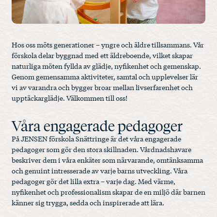
Hos oss möts generationer – yngre och äldre tillsammans. Vår
förskola delar byggnad med ett äldreboende, vilket skapar
naturliga möten fyllda av glädje, nyfikenhet och gemenskap.
Genom gemensamma aktiviteter, samtal och upplevelser lär
vi av varandra och bygger broar mellan livserfarenhet och
upptäckarglädje. Välkommen till oss!
Våra engagerade pedagoger
På JENSEN förskola Snättringe är det våra engagerade
pedagoger som gör den stora skillnaden. Vårdnadshavare
beskriver dem i våra enkäter som närvarande, omtänksamma
och genuint intresserade av varje barns utveckling. Våra
pedagoger gör det lilla extra – varje dag. Med värme,
nyfikenhet och professionalism skapar de en miljö där barnen
känner sig trygga, sedda och inspirerade att lära.