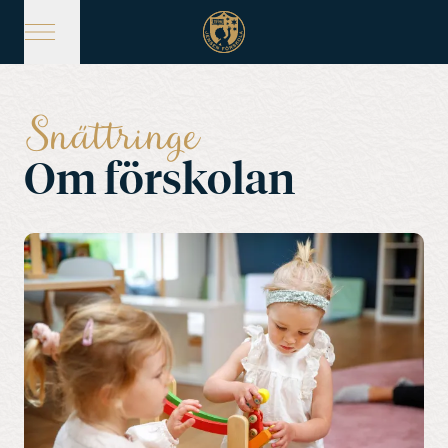
Hoppa
till
huvudinnehåll
Snättringe
Om förskolan