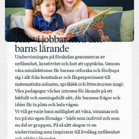
Hur vi jobbar med ditt
barns lärande
Undervisningen på förskolan genomsyras av
nyfikenhet, kreativitet och lust att upptäcka. Genom
våra minilektioner får barnen utforska och fördjupa
sig i allt från konstnärer och färgexperiment till
matematiska mönster, språklek och litteraturens magi.
Våra pedagoger väcker intresse för lärande på ett
lekfullt och meningsfullt sätt, där barnens frågor och
idéer får ta plats och leda vägen.
Vi vill ge varje barn möjlighet att växa, utmanas och
tro på sin egen förmåga – både som individ och som
en del av gruppen. På så sätt skapar vi en
undervisning som inspirerar till livslång nyfikenhet
och glädje i lärandet