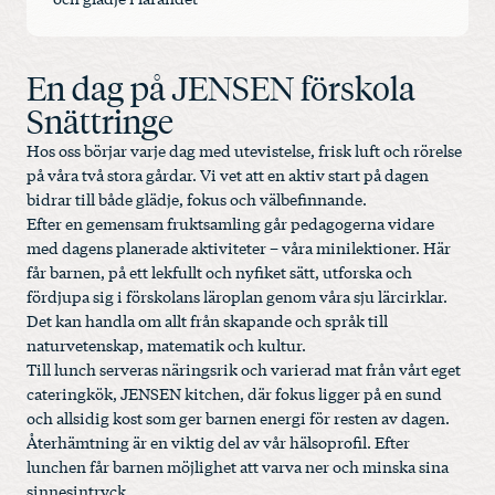
En dag på JENSEN förskola
Snättringe
Hos oss börjar varje dag med utevistelse, frisk luft och rörelse
på våra två stora gårdar. Vi vet att en aktiv start på dagen
bidrar till både glädje, fokus och välbefinnande.
Efter en gemensam fruktsamling går pedagogerna vidare
med dagens planerade aktiviteter – våra minilektioner. Här
får barnen, på ett lekfullt och nyfiket sätt, utforska och
fördjupa sig i förskolans läroplan genom våra sju lärcirklar.
Det kan handla om allt från skapande och språk till
naturvetenskap, matematik och kultur.
Till lunch serveras näringsrik och varierad mat från vårt eget
cateringkök, JENSEN kitchen, där fokus ligger på en sund
och allsidig kost som ger barnen energi för resten av dagen.
Återhämtning är en viktig del av vår hälsoprofil. Efter
lunchen får barnen möjlighet att varva ner och minska sina
sinnesintryck.