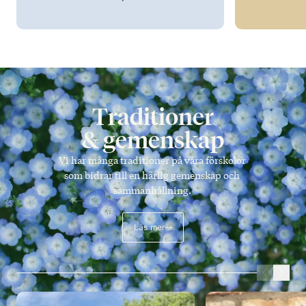
Traditioner
& gemenskap
Vi har många traditioner på våra förskolor
som bidrar till en härlig gemenskap och
sammanhållning.
Läs mer