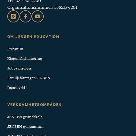
Tel. 08-450 22 00
Organisationsnummer: 556532-7201
Sidfot
OM JENSEN EDUCATION
Pressrum
Klagomålshantering
Jobba med oss
Familjeföretaget JENSEN
Dataskydd
VERKSAMHETSOMRÅDEN
JENSEN grundskola
JENSEN gymnasium
JENSEN yrkeshögskola