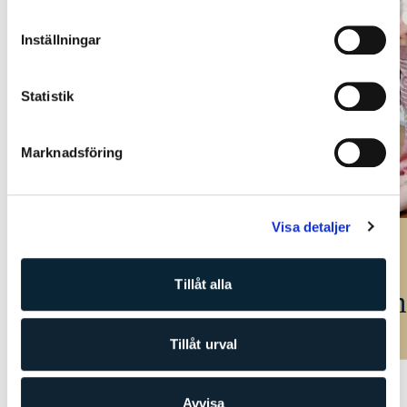
Inställningar
Statistik
Marknadsföring
Visa detaljer
Trygghet &
Tillåt alla
självkänsla
Kun
Tillåt urval
Avvisa