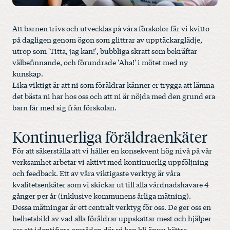
Att barnen trivs och utvecklas på våra förskolor får vi kvitto
på dagligen genom ögon som glittrar av upptäckarglädje,
utrop som 'Titta, jag kan!', bubbliga skratt som bekräftar
välbefinnande, och förundrade 'Aha!' i mötet med ny
kunskap.
Lika viktigt är att ni som föräldrar känner er trygga att lämna
det bästa ni har hos oss och att ni är nöjda med den grund era
barn får med sig från förskolan.
Kontinuerliga föräldraenkäter
För att säkerställa att vi håller en konsekvent hög nivå på vår
verksamhet arbetar vi aktivt med kontinuerlig uppföljning
och feedback. Ett av våra viktigaste verktyg är våra
kvalitetsenkäter som vi skickar ut till alla vårdnadshavare 4
gånger per år (inklusive kommunens årliga mätning).
Dessa mätningar är ett centralt verktyg för oss. De ger oss en
helhetsbild av vad alla föräldrar uppskattar mest och hjälper
oss att identifiera områden där vi kan bli ännu bättre.