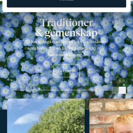
Traditioner
& gemenskap
Vi har många traditioner på våra förskolor
som bidrar till en härlig gemenskap och
sammanhållning.
Läs mer