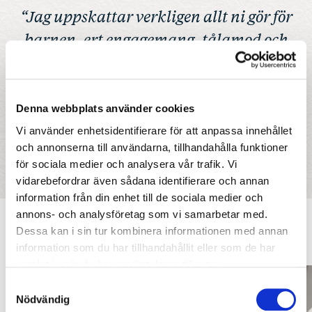
“Jag uppskattar verkligen allt ni gör för
barnen, ert engagemang, tålamod och
hur ni lär dem med både hjärta och
kunskap. Det betyder mycket.”
Denna webbplats använder cookies
Föräldrar
Vi använder enhetsidentifierare för att anpassa innehållet
och annonserna till användarna, tillhandahålla funktioner
PÅ JENSEN FÖRSKOLA, ENKÄT HT2025
för sociala medier och analysera vår trafik. Vi
vidarebefordrar även sådana identifierare och annan
information från din enhet till de sociala medier och
annons- och analysföretag som vi samarbetar med.
Dessa kan i sin tur kombinera informationen med annan
ATT GÅ PÅ JENSEN
information som du har tillhandahållit eller som de har
samlat in när du har använt deras tjänster.
Samtyckesval
Nödvändig