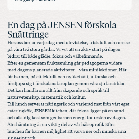
En dag på JENSEN förskola
Snättringe
Hos oss börjar varje dag med utevistelse, frisk luft och rörelse
på våra två stora gårdar. Vi vet att en aktiv start på dagen
bidrar till både glädje, fokus och välbefinnande.
Efter en gemensam fruktsamling går pedagogerna vidare
med dagens planerade aktiviteter – våra minilektioner. Här
får barnen, på ett lekfullt och nyfiket sätt, utforska och
fördjupa sig i förskolans läroplan genom våra sju lärcirklar.
Det kan handla om allt från skapande och språk till
naturvetenskap, matematik och kultur.
Till lunch serveras näringsrik och varierad mat från vårt eget
cateringkök, JENSEN kitchen, där fokus ligger på en sund
och allsidig kost som ger barnen energi för resten av dagen.
Återhämtning är en viktig del av vår hälsoprofil. Efter
lunchen får barnen möjlighet att varva ner och minska sina
sinnesintryck.