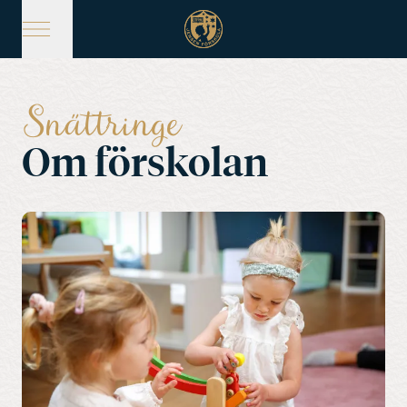
Hoppa
till
huvudinnehåll
Snättringe
Om förskolan