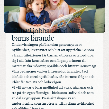
Hur vi jobbar med ditt
barns lärande
Undervisningen på förskolan genomsyras av
nyfikenhet, kreativitet och lust att upptäcka. Genom
våra minilektioner får barnen utforska och fördjupa
sig i allt från konstnärer och färgexperiment till
matematiska mönster, språklek och litteraturens magi.
Våra pedagoger väcker intresse för lärande på ett
lekfullt och meningsfullt sätt, där barnens frågor och
idéer får ta plats och leda vägen.
Vi vill ge varje barn möjlighet att växa, utmanas och
tro på sin egen förmåga – både som individ och som
en del av gruppen. På så sätt skapar vi en
undervisning som inspirerar till livslång nyfikenhet
och glädje i lärandet