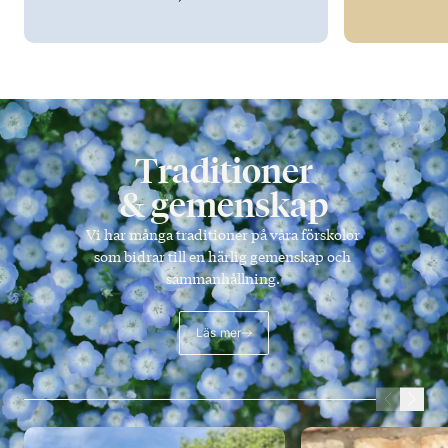
Traditioner
& gemenskap
Vi har många traditioner på våra förskolor
som bidrar till en härlig gemenskap och
sammanhållning.
Läs mer