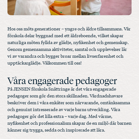
Hos oss möts generationer – yngre och äldre tillsammans. Vår
förskola delar byggnad med ett äldreboende, vilket skapar
naturliga möten fyllda av glädje, nyfikenhet och gemenskap.
Genom gemensamma aktiviteter, samtal och upplevelser lär
vi av varandra och bygger broar mellan livserfarenhet och
upptäckarglädje. Välkommen till oss!
Våra engagerade pedagoger
På JENSEN förskola Snättringe är det våra engagerade
pedagoger som gör den stora skillnaden. Vårdnadshavare
beskriver dem i våra enkäter som närvarande, omtänksamma
och genuint intresserade av varje barns utveckling. Våra
pedagoger gör det lilla extra – varje dag. Med värme,
nyfikenhet och professionalism skapar de en miljö där barnen
känner sig trygga, sedda och inspirerade att lära.